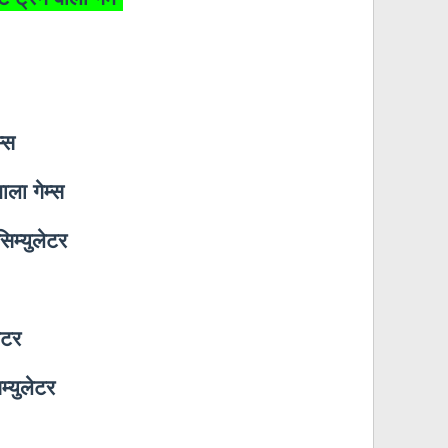
म्स
वाला गेम्स
िम्युलेटर
ेटर
िम्युलेटर